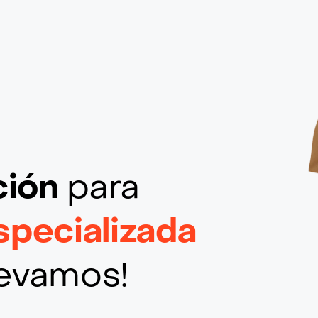
ción
para
pecializada
llevamos!