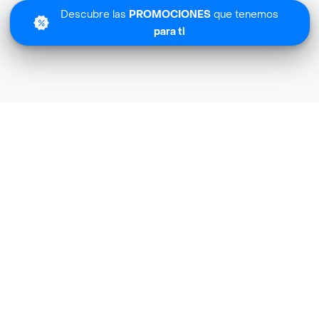
Descubre las
PROMOCIONES
que tenemos
para ti
Lo sentimos
Muru Especializada no tiene cobertura en tu zona.
Descubre
otras tiendas similares
cerca de ti.
Descubrir tiendas