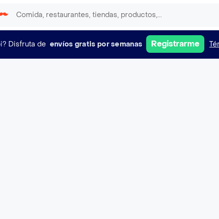
Registrarme
i?
Disfruta de
envíos gratis por semanas
Té