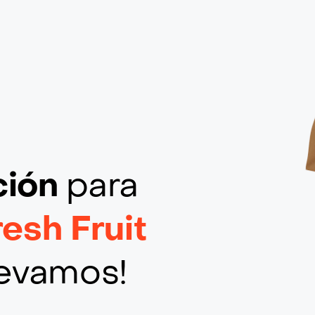
ción
para
esh Fruit
llevamos!