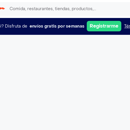
Registrarme
i?
Disfruta de
envíos gratis por semanas
Té