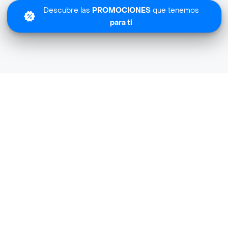
Descubre las
PROMOCIONES
que tenemos
para ti
Lo sentimos
MyM Fresh Fruit no tiene cobertura en tu zona.
Descubre
otras tiendas similares
cerca de ti.
Descubrir tiendas