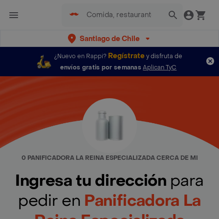
Santiago de Chile
Regístrate
¿Nuevo en Rappi?
y disfruta de
envíos gratis por semanas
Aplican TyC
0 PANIFICADORA LA REINA ESPECIALIZADA CERCA DE MI
Ingresa tu dirección
para
pedir en
Panificadora La