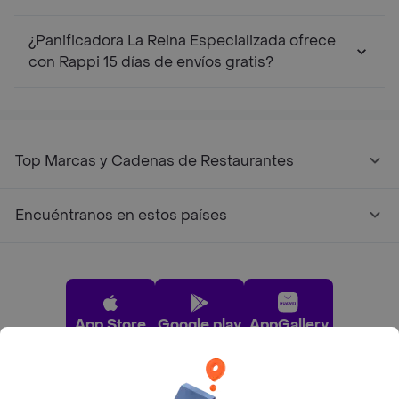
¿Panificadora La Reina Especializada ofrece
con Rappi 15 días de envíos gratis?
Top Marcas y Cadenas de Restaurantes
Encuéntranos en estos países
App Store
Google play
AppGallery