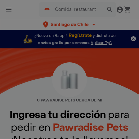
Santiago de Chile
Regístrate
¿Nuevo en Rappi?
y disfruta de
envíos gratis por semanas
Aplican TyC
0 PAWRADISE PETS CERCA DE MI
Ingresa tu dirección
para
pedir en
Pawradise Pets