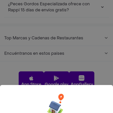
¿Peces Gordos Especializada ofrece con
Rappi 15 días de envíos gratis?
Top Marcas y Cadenas de Restaurantes
Encuéntranos en estos países
App Store
Google play
AppGallery
Pide tu comida favorita cerca de ti