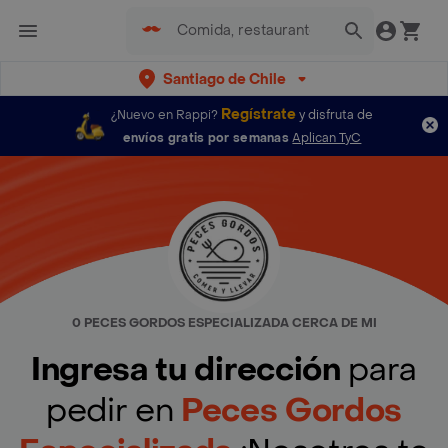
Santiago de Chile
Regístrate
¿Nuevo en Rappi?
y disfruta de
envíos gratis por semanas
Aplican TyC
0 PECES GORDOS ESPECIALIZADA CERCA DE MI
Ingresa tu dirección
para
pedir en
Peces Gordos