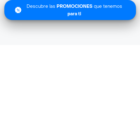
Descubre las
PROMOCIONES
que tenemos
para ti
Lo sentimos
uena Compania-especializada no tiene cobertura en tu z
Descubre
otras tiendas similares
cerca de ti.
Descubrir tiendas