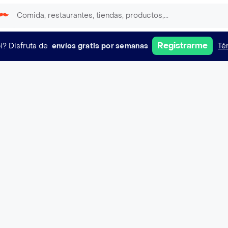
Registrarme
i?
Disfruta de
envíos gratis por semanas
Té