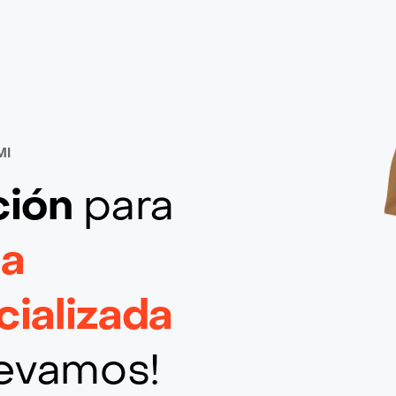
MI
ción
para
a
ializada
llevamos!