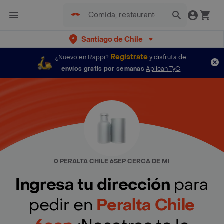
Santiago de Chile
Regístrate
¿Nuevo en Rappi?
y disfruta de
envíos gratis por semanas
Aplican TyC
0 PERALTA CHILE 6SEP CERCA DE MI
Ingresa tu dirección
para
pedir en
Peralta Chile