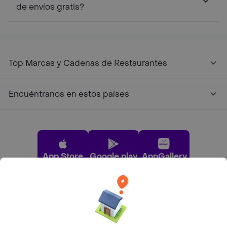
de envíos gratis?
Top Marcas y Cadenas de Restaurantes
Encuéntranos en estos países
App Store
Google play
AppGallery
Pide tu comida favorita cerca de ti