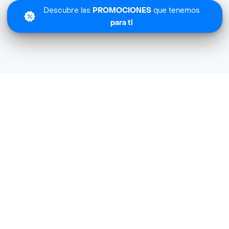
Descubre las
PROMOCIONES
que tenemos
para ti
Lo sentimos
Prana Especializada no tiene cobertura en tu zona.
Descubre
otras tiendas similares
cerca de ti.
Descubrir tiendas