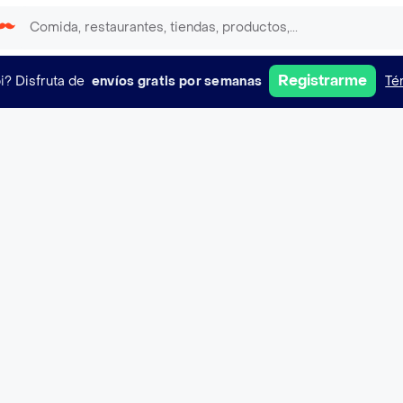
Registrarme
i?
Disfruta de
envíos gratis por semanas
Té