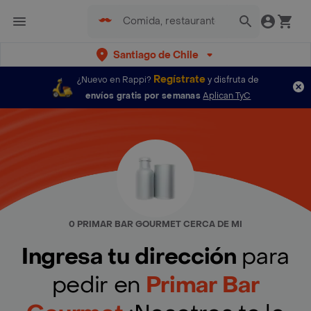
Santiago de Chile
Regístrate
¿Nuevo en Rappi?
y disfruta de
envíos gratis por semanas
Aplican TyC
0 PRIMAR BAR GOURMET CERCA DE MI
Ingresa tu dirección
para
pedir en
Primar Bar