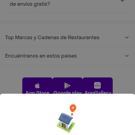
de envíos gratis?
Top Marcas y Cadenas de Restaurantes
Encuéntranos en estos países
App Store
Google play
AppGallery
Pide tu comida favorita cerca de ti