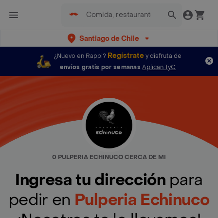
Santiago de Chile
Regístrate
¿Nuevo en Rappi?
y disfruta de
envíos gratis por semanas
Aplican TyC
0 PULPERIA ECHINUCO CERCA DE MI
Ingresa tu dirección
para
pedir en
Pulperia Echinuco