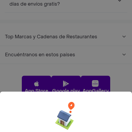
días de envíos gratis?
Top Marcas y Cadenas de Restaurantes
Encuéntranos en estos países
App Store
Google play
AppGallery
Pide tu comida favorita cerca de ti