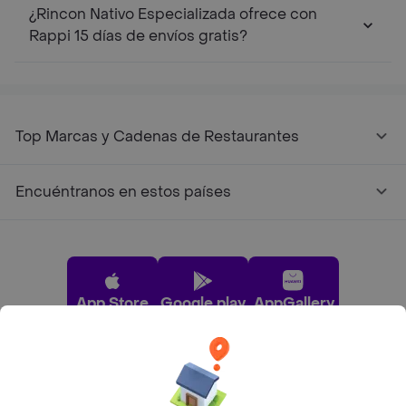
¿Rincon Nativo Especializada ofrece con
Rappi 15 días de envíos gratis?
Top Marcas y Cadenas de Restaurantes
Encuéntranos en estos países
App Store
Google play
AppGallery
Pide tu comida favorita cerca de ti