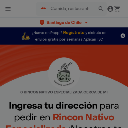
Santiago de Chile
Regístrate
¿Nuevo en Rappi?
y disfruta de
envíos gratis por semanas
Aplican TyC
0 RINCON NATIVO ESPECIALIZADA CERCA DE MI
Ingresa tu dirección
para
pedir en
Rincon Nativo