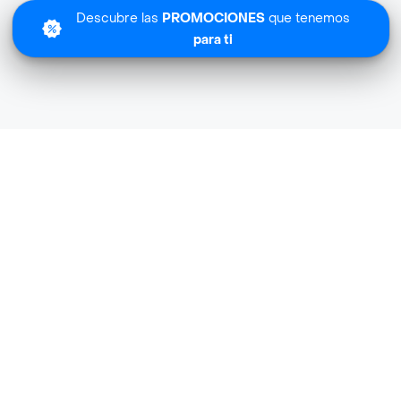
Descubre las
PROMOCIONES
que tenemos
para ti
Lo sentimos
San Miguel Especializada no tiene cobertura en tu zona.
Descubre
otras tiendas similares
cerca de ti.
Descubrir tiendas