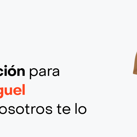
ción
para
guel
osotros te lo