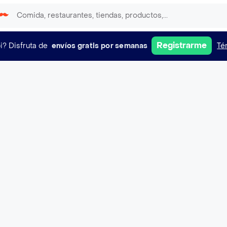
Registrarme
i?
Disfruta de
envíos gratis por semanas
Té