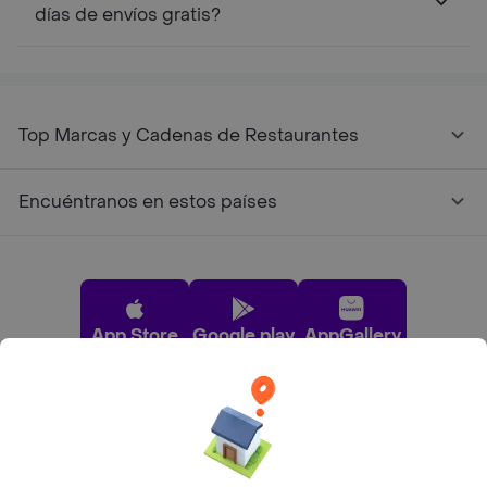
días de envíos gratis?
Top Marcas y Cadenas de Restaurantes
Encuéntranos en estos países
App Store
Google play
AppGallery
Pide tu comida favorita cerca de ti