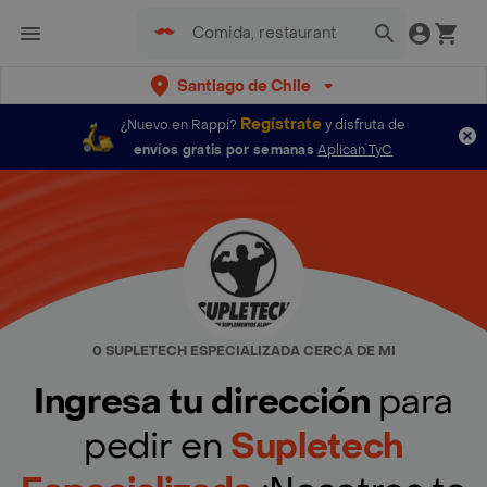
Santiago de Chile
Regístrate
¿Nuevo en Rappi?
y disfruta de
envíos gratis por semanas
Aplican TyC
0 SUPLETECH ESPECIALIZADA CERCA DE MI
Ingresa tu dirección
para
pedir en
Supletech