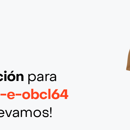
ción
para
t-e-obcl64
llevamos!