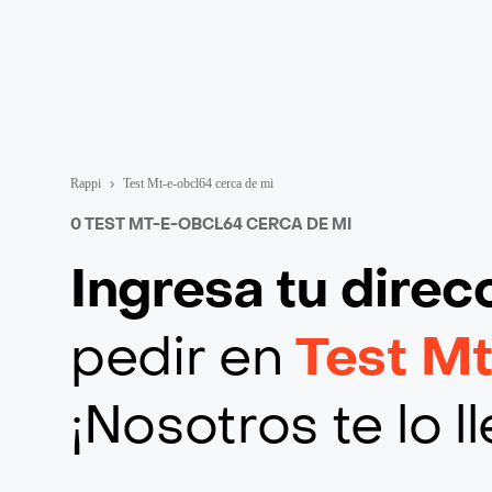
Rappi
Test Mt-e-obcl64 cerca de mi
0 TEST MT-E-OBCL64 CERCA DE MI
Ingresa tu direc
pedir en
Test M
¡Nosotros te lo 