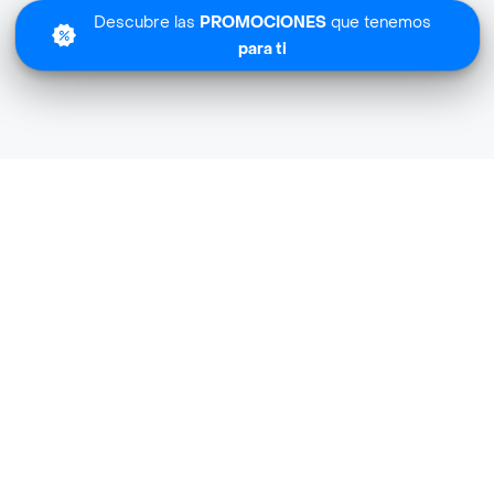
Descubre las
PROMOCIONES
que tenemos
para ti
Lo sentimos
Test Mt-e-obcl64 no tiene cobertura en tu zona.
Descubre
otras tiendas similares
cerca de ti.
Descubrir tiendas