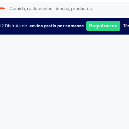
Registrarme
i?
Disfruta de
envíos gratis por semanas
Té