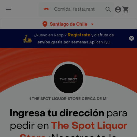
Santiago de Chile
Regístrate
¿Nuevo en Rappi?
y disfruta de
envíos gratis por semanas
Aplican TyC
1 THE SPOT LIQUOR STORE CERCA DE MI
Ingresa tu dirección
para
pedir en
The Spot Liquor