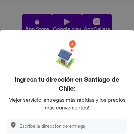
App Store
Google play
AppGallery
Pide tu comida favorita cerca de ti
Categorías
Ingresa tu dirección en Santiago de
Chile:
Únete a Rappi
Mejor servicio, entregas más rápidas y los precios
más convenientes!
Sobre Rappi
Descubre las
PROMOCIONES
que tenemos
para ti
Facebook
Twitter
Instagram