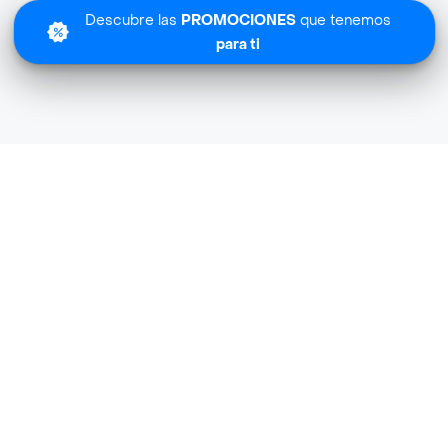
Descubre las
PROMOCIONES
que tenemos
para ti
Lo sentimos
Topizzima Especializada no tiene cobertura en tu zona.
Descubre
otras tiendas similares
cerca de ti.
Descubrir tiendas