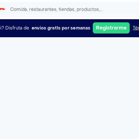
Registrarme
i?
Disfruta de
envíos gratis por semanas
Té