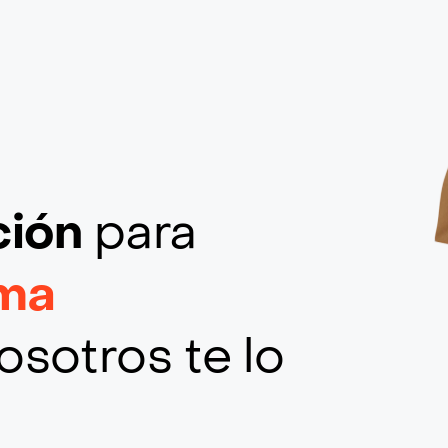
ción
para
ima
osotros te lo