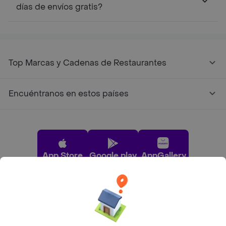
días de envíos gratis?
Top Marcas y Cadenas de Restaurantes
Encuéntranos en estos países
App Store
Google play
AppGallery
Pide tu comida favorita cerca de ti