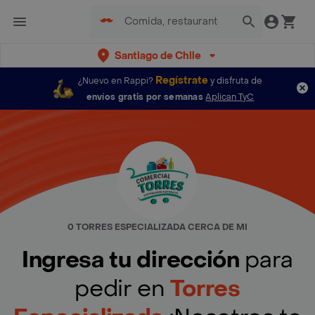
Santiago de Chile
Regístrate
¿Nuevo en Rappi?
y disfruta de
envíos gratis por semanas
Aplican TyC
0 TORRES ESPECIALIZADA CERCA DE MI
Ingresa tu dirección
para
pedir en
Torres