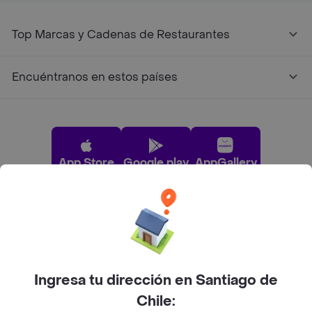
Top Marcas y Cadenas de Restaurantes
Encuéntranos en estos países
App Store
Google play
AppGallery
Pide tu comida favorita cerca de ti
Categorías
Ingresa tu dirección en Santiago de
Chile: