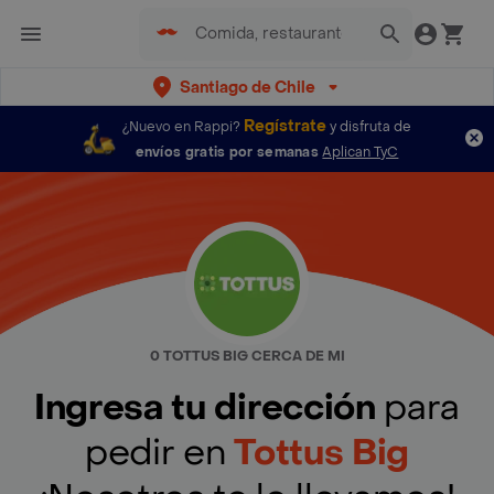
Santiago de Chile
Regístrate
¿Nuevo en Rappi?
y disfruta de
envíos gratis por semanas
Aplican TyC
0 TOTTUS BIG CERCA DE MI
Ingresa tu dirección
para
pedir en
Tottus Big