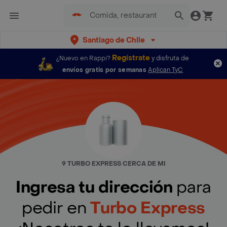
Santiago de Chile
Regístrate
¿Nuevo en Rappi?
y disfruta de
envíos gratis por semanas
Aplican TyC
9 TURBO EXPRESS CERCA DE MI
Ingresa tu dirección
para
pedir en
Turbo Express