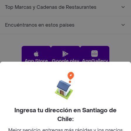
Top Marcas y Cadenas de Restaurantes
Encuéntranos en estos países
App Store
Google play
AppGallery
Pide tu comida favorita cerca de ti
Categorías
Ingresa tu dirección en Santiago de
Chile:
Únete a Rappi
Mejor servicio, entregas más rápidas y los precios