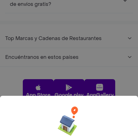
de envíos gratis?
Top Marcas y Cadenas de Restaurantes
Encuéntranos en estos países
App Store
Google play
AppGallery
Pide tu comida favorita cerca de ti