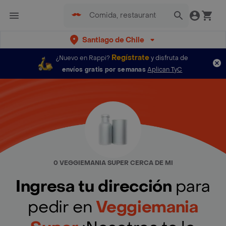
Santiago de Chile
Regístrate
¿Nuevo en Rappi?
y disfruta de
envíos gratis por semanas
Aplican TyC
0 VEGGIEMANIA SUPER CERCA DE MI
Ingresa tu dirección
para
pedir en
Veggiemania