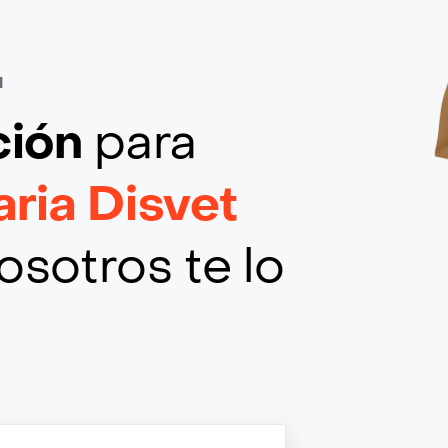
I
ción
para
aria Disvet
osotros te lo