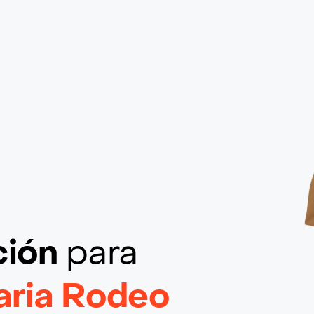
ción
para
aria Rodeo