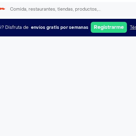
Registrarme
i?
Disfruta de
envíos gratis por semanas
Té