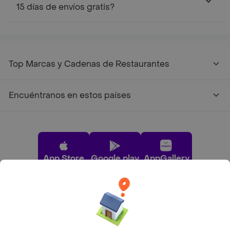
15 días de envíos gratis?
Top Marcas y Cadenas de Restaurantes
Encuéntranos en estos países
App Store
Google play
AppGallery
Pide tu comida favorita cerca de ti