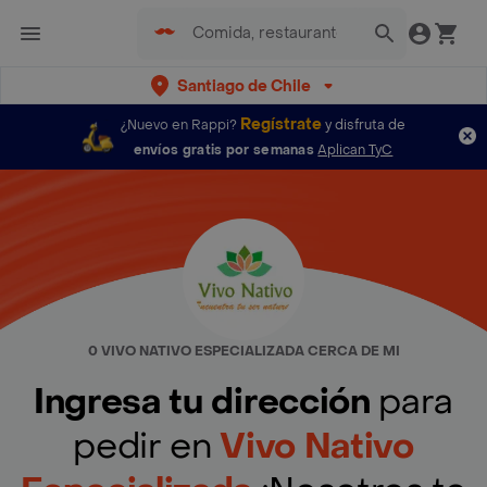
Santiago de Chile
Regístrate
¿Nuevo en Rappi?
y disfruta de
envíos gratis por semanas
Aplican TyC
0 VIVO NATIVO ESPECIALIZADA CERCA DE MI
Ingresa tu dirección
para
pedir en
Vivo Nativo