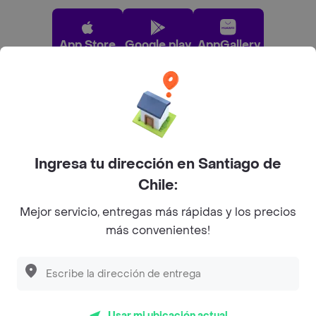
App Store
Google play
AppGallery
Pide tu comida favorita cerca de ti
Categorías
Ingresa tu dirección en Santiago de
Chile:
Únete a Rappi
Mejor servicio, entregas más rápidas y los precios
más convenientes!
Sobre Rappi
Descubre las
PROMOCIONES
que tenemos
para ti
Facebook
Twitter
Instagram
Usar mi ubicación actual