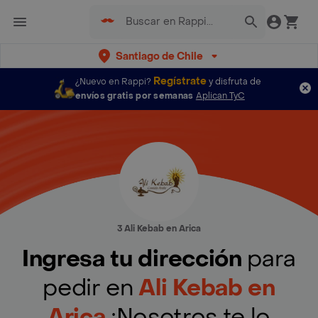
Santiago de Chile
Regístrate
¿Nuevo en Rappi?
y disfruta de
envíos gratis por semanas
Aplican TyC
3 Ali Kebab en Arica
Ingresa tu dirección
para
pedir en
Ali Kebab en
Arica
¡Nosotros te lo