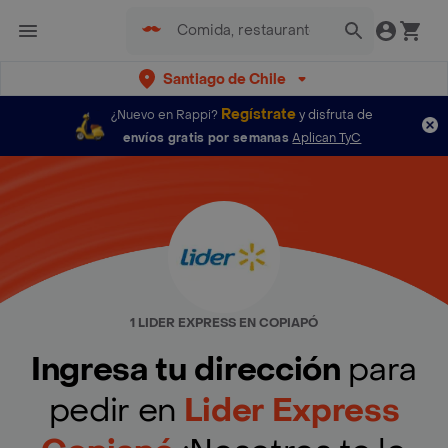
Santiago de Chile
Regístrate
¿Nuevo en Rappi?
y disfruta de
envíos gratis por semanas
Aplican TyC
1 LIDER EXPRESS EN COPIAPÓ
Ingresa tu dirección
para
pedir en
Lider Express