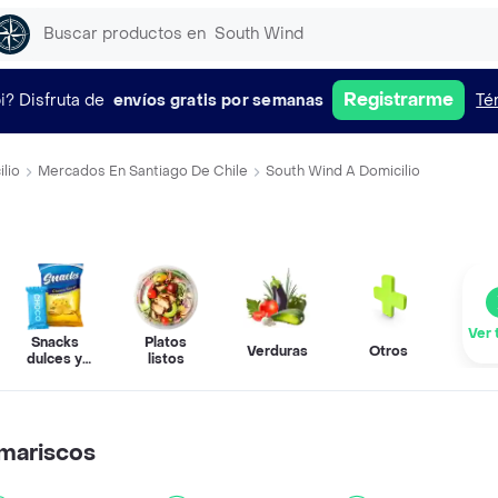
Registrarme
i?
Disfruta de
envíos gratis por semanas
Té
lio
Mercados En Santiago De Chile
South Wind A Domicilio
Ver 
Snacks
Platos
Verduras
Otros
dulces y
listos
salados
mariscos