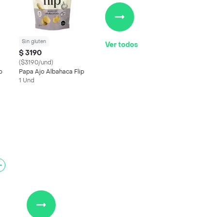
Sin gluten
Ver todos
$ 3190
($3190/und)
p
Papa Ajo Albahaca Flip
1 Und