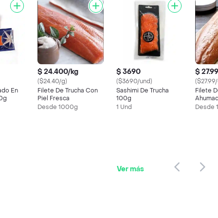
$ 24.400/kg
$ 3690
$ 27.9
($24.40/g)
($3690/und)
($27.99/
ado En
Filete De Trucha Con
Sashimi De Trucha
Filete 
00g
Piel Fresca
100g
Ahumad
Desde 1000g
1 Und
Desde 
Ver más