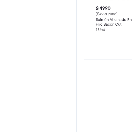
$ 4990
($4990/und)
Salmón Ahumado En
Frío Bacon Cut
1 Und