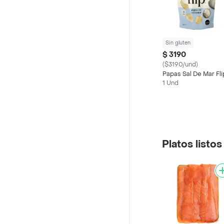
Sin gluten
$ 3190
($3190/und)
Papas Sal De Mar Fli
1 Und
Platos listos