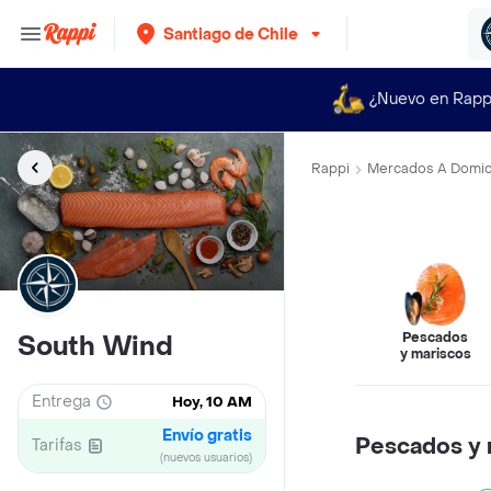
Santiago de Chile
¿Nuevo en Rapp
Rappi
Mercados A Domici
Pescados
South Wind
y mariscos
Entrega
Hoy, 10 AM
Envío gratis
Pescados y 
Tarifas
(nuevos usuarios)