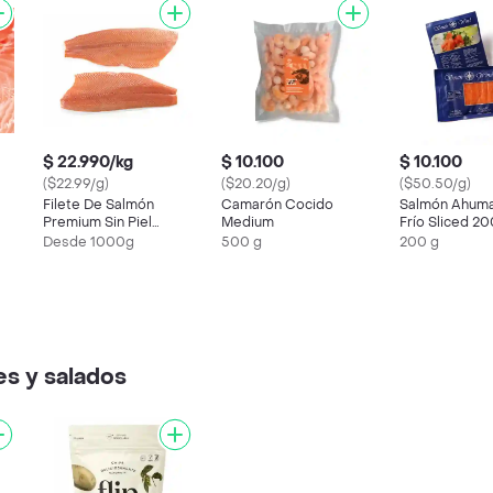
$ 22.990/kg
$ 10.100
$ 10.100
($22.99/g)
($20.20/g)
($50.50/g)
Filete De Salmón
Camarón Cocido
Salmón Ahum
Premium Sin Piel
Medium
Frío Sliced 2
Congelado 2/3lb
Desde 1000g
500 g
200 g
es y salados