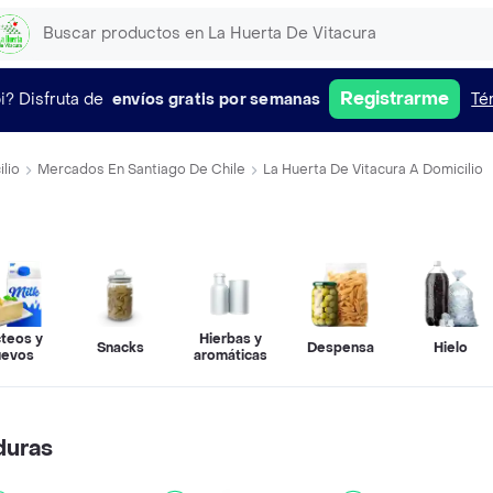
Registrarme
i?
Disfruta de
envíos gratis por semanas
Té
lio
Mercados En Santiago De Chile
La Huerta De Vitacura A Domicilio
teos y
Hierbas y
Snacks
Despensa
Hielo
uevos
aromáticas
duras