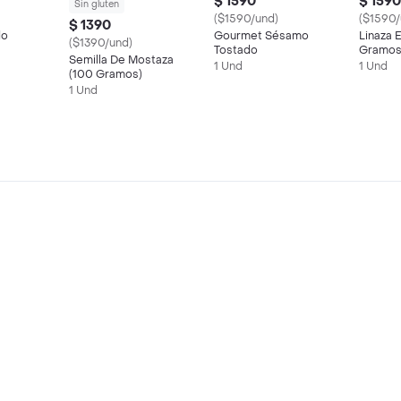
$ 1590
$ 1590
Sin gluten
($1590/und)
($1590/
$ 1390
do
Gourmet Sésamo
Linaza 
($1390/und)
Tostado
Gramos
Semilla De Mostaza
1 Und
1 Und
(100 Gramos)
1 Und