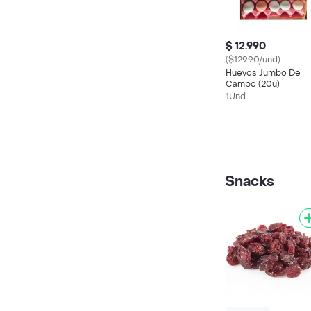
$ 12.990
($12990/und)
Huevos Jumbo De
Campo (20u)
1Und
Snacks