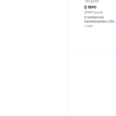
Sin gluten
$ 1890
($1890/und)
Cramberries
Deshidratados (150
Gramos)
1 Und