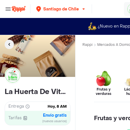
Santiago de Chile
¿Nuevo en Rapp
Rappi
Mercados A Domici
Frutas y
Lác
La Huerta De Vitacura
verduras
h
Entrega
Hoy, 8 AM
Envío gratis
Frutas y ver
Tarifas
(nuevos usuarios)