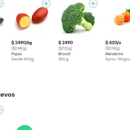
$ 2490/kg
$ 2490
$ 420/u
($2.49/g)
($7.12/g)
($2.19/g)
Papas
Brocoli
Mandarina
Desde 500g
350 g
Aprox. 190g/
uevos