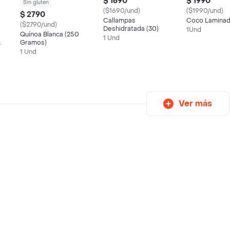
$ 1690
$ 1990
Sin gluten
($1690/und)
($1990/und)
$ 2790
Callampas
Coco Lamina
($2790/und)
Deshidratada (30)
1Und
Quínoa Blanca (250
1 Und
Gramos)
1 Und
Ver más