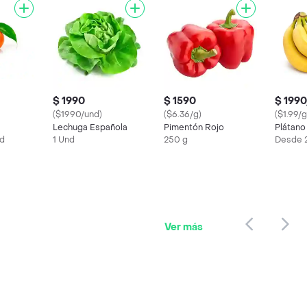
$ 1990
$ 1590
$ 1990
($1990/und)
($6.36/g)
($1.99/g
Lechuga Española
Pimentón Rojo
Plátano
ud
1 Und
250 g
Desde 
Ver más