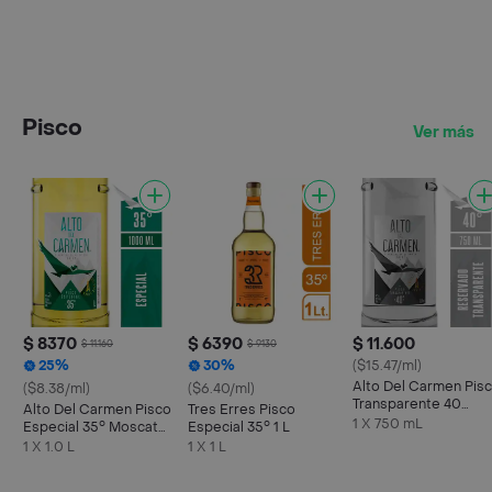
Pisco
Ver más
$ 8370
$ 6390
$ 11.600
$ 11.160
$ 9130
25%
30%
($15.47/ml)
Alto Del Carmen Pis
($8.38/ml)
($6.40/ml)
Transparente 40
Alto Del Carmen Pisco
Tres Erres Pisco
Grados 750 cc
1 X 750 mL
Especial 35° Moscatel
Especial 35° 1 L
100% Uvas Finas 1 L
1 X 1.0 L
1 X 1 L