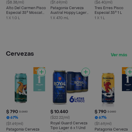
($8.38/ml)
($1.69/ml)
($6.40/ml)
Alto Del Carmen Pisco
Patagonia Cerveza
Tres Erres Pisco
Especial 35° Moscatel
Austral Hoppy Lager
Especial 35° 1 L
100% Uvas Finas 1 L
en Lata 470 cc
1 X 1.0 L
1 X 470 mL
1 X 1 L
Cervezas
Ver más
$ 790
$ 10.440
$ 790
$ 2440
$ 2440
67%
($22.22/ml)
67%
Royal Guard Cerveza
($1.69/ml)
($1.69/ml)
Tipo Lager 6 x 1 Und
Patagonia Cerveza
Patagonia Cerveza