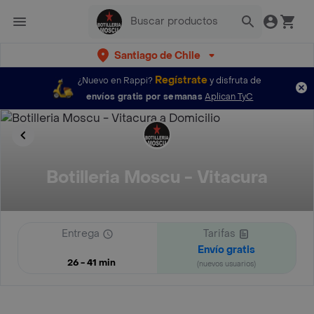
Santiago de Chile
Regístrate
¿Nuevo en Rappi?
y disfruta de
envíos gratis por semanas
Aplican TyC
Botilleria Moscu - Vitacura
Entrega
Tarifas
Envío gratis
26 - 41 min
(nuevos usuarios)