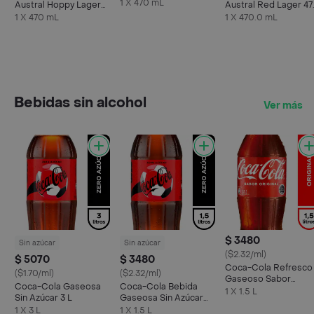
1 X 470 mL
Austral Hoppy Lager
Austral Red Lager 4
en Lata 470 cc
cc
1 X 470 mL
1 X 470.0 mL
Bebidas sin alcohol
Ver más
$ 3480
Sin azúcar
Sin azúcar
($2.32/ml)
$ 5070
$ 3480
Coca-Cola Refresco
($1.70/ml)
($2.32/ml)
Gaseoso Sabor
Coca-Cola Gaseosa
Coca-Cola Bebida
Original 1.5 L
1 X 1.5 L
Sin Azúcar 3 L
Gaseosa Sin Azúcar
1.5 L
1 X 3 L
1 X 1.5 L