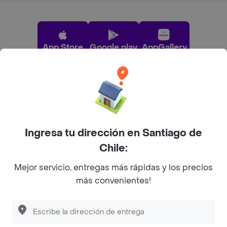
App Store
Google play
AppGallery
Pide tu comida favorita cerca de ti
Categorías
Ingresa tu dirección en Santiago de
Chile:
Únete a Rappi
Mejor servicio, entregas más rápidas y los precios
más convenientes!
Sobre Rappi
Facebook
Twitter
Instagram