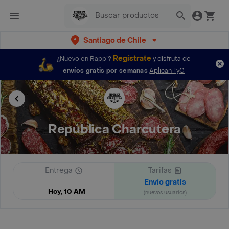
Santiago de Chile
Regístrate
¿Nuevo en Rappi?
y disfruta de
envíos gratis por semanas
Aplican TyC
República Charcutera
Entrega
Tarifas
Envío gratis
Hoy, 10 AM
(nuevos usuarios)