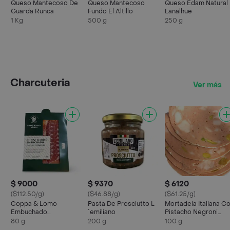
Queso Mantecoso De
Queso Mantecoso
Queso Edam Natural
Guarda Runca
Fundo El Altillo
Lanalhue
1 Kg
500 g
250 g
Charcuteria
Ver más
$ 9000
$ 9370
$ 6120
($112.50/g)
($46.88/g)
($61.25/g)
Coppa & Lomo
Pasta De Prosciutto L
Mortadela Italiana C
Embuchado
´emiliano
Pistacho Negroni
Charcutería Ibérica
Granel
80 g
200 g
100 g