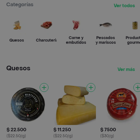
Categorías
Ver todos
Carne y
Pescados
Produc
Quesos
Charcuteria
embutidos
y mariscos
gourm
Quesos
Ver más
$ 22.500
$ 11.250
$ 7500
($22.50/g)
($22.50/g)
($30/g)