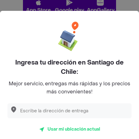
App Store
Google play
AppGallery
Pide tu comida favorita cerca de ti
Categorías
Ingresa tu dirección en Santiago de
Chile:
Únete a Rappi
Mejor servicio, entregas más rápidas y los precios
más convenientes!
Sobre Rappi
Facebook
Twitter
Instagram
Usar mi ubicación actual
©
2026
Rappi Inc. All rights reserved.