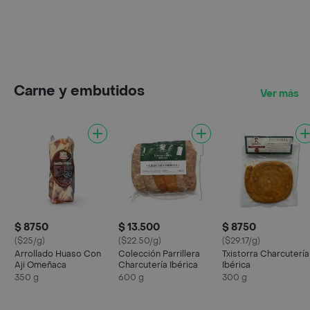
Carne y embutidos
Ver más
$ 8750
$ 13.500
$ 8750
($25/g)
($22.50/g)
($29.17/g)
Arrollado Huaso Con
Colección Parrillera
Txistorra Charcutería
Aji Omeñaca
Charcutería Ibérica
Ibérica
350 g
600 g
300 g