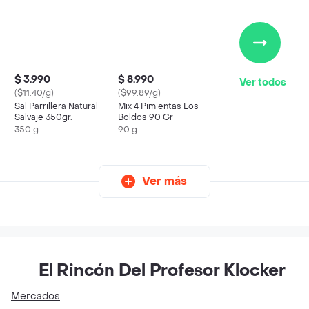
$ 3.990
$ 8.990
Ver todos
($11.40/g)
($99.89/g)
Sal Parrillera Natural
Mix 4 Pimientas Los
Salvaje 350gr.
Boldos 90 Gr
350 g
90 g
Ver más
El Rincón Del Profesor Klocker
Mercados