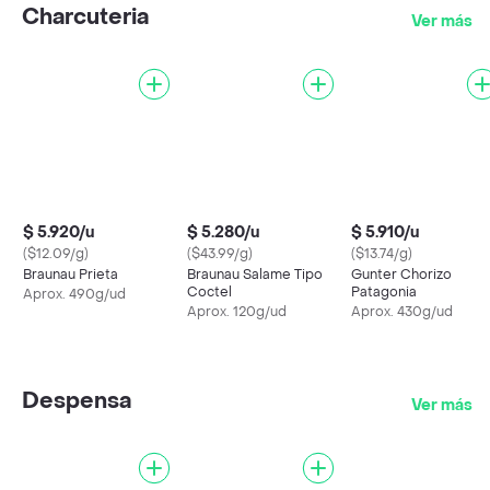
Charcuteria
Ver más
$ 5.920/u
$ 5.280/u
$ 5.910/u
($12.09/g)
($43.99/g)
($13.74/g)
Braunau Prieta
Braunau Salame Tipo
Gunter Chorizo
Coctel
Patagonia
Aprox. 490g/ud
Aprox. 120g/ud
Aprox. 430g/ud
Despensa
Ver más