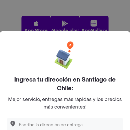
App Store
Google play
AppGallery
Pide tu comida favorita cerca de ti
Categorías
Ingresa tu dirección en Santiago de
Chile:
Únete a Rappi
Mejor servicio, entregas más rápidas y los precios
más convenientes!
Sobre Rappi
Descubre las
PROMOCIONES
que tenemos
para ti