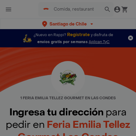
Santiago de Chile
Regístrate
¿Nuevo en Rappi?
y disfruta de
envíos gratis por semanas
Aplican TyC
1 FERIA EMILIA TELLEZ GOURMET EN LAS CONDES
Ingresa tu dirección
para
pedir en
Feria Emilia Tellez