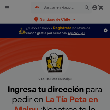
Santiago de Chile
Regístrate
¿Nuevo en Rappi?
y disfruta de
envíos gratis por semanas
Aplican TyC
2 La Tía Peta en Maipu
Ingresa tu dirección
para
pedir en
La Tía Peta en
Maipu
¡Nosotros te lo