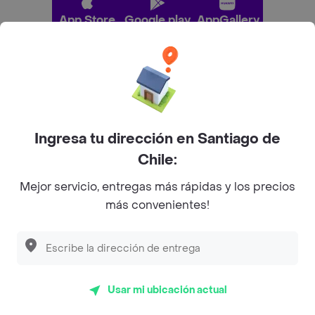
App Store
Google play
AppGallery
Pide tu comida favorita cerca de ti
Categorías
Ingresa tu dirección en Santiago de
Chile:
Únete a Rappi
Mejor servicio, entregas más rápidas y los precios
más convenientes!
Sobre Rappi
Descubre las
PROMOCIONES
que tenemos
para ti
Facebook
Twitter
Instagram
Usar mi ubicación actual
©
2026
Rappi Inc. All rights reserved.