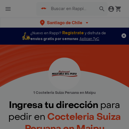
Santiago de Chile
Regístrate
¿Nuevo en Rappi?
y disfruta de
envíos gratis por semanas
Aplican TyC
1 Cocteleria Suiza Peruana en Maipu
Ingresa tu dirección
para
pedir en
Cocteleria Suiza
Peruana en Maipu