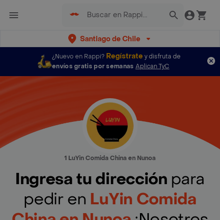
Santiago de Chile
Regístrate
¿Nuevo en Rappi?
y disfruta de
envíos gratis por semanas
Aplican TyC
1 LuYin Comida China en Nunoa
Ingresa tu dirección
para
pedir en
LuYin Comida
China en Nunoa
¡Nosotros