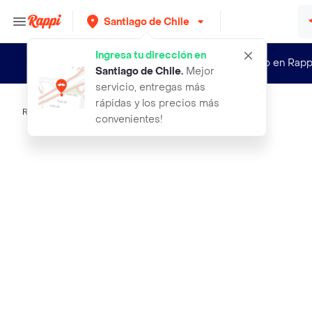
Santiago de Chile
Ingresa tu dirección en
¿Nuevo en Rapp
Santiago de Chile
.
Mejor
servicio, entregas más
rápidas y los precios más
Rappi
bene bac probiotico para perros y g
convenientes!