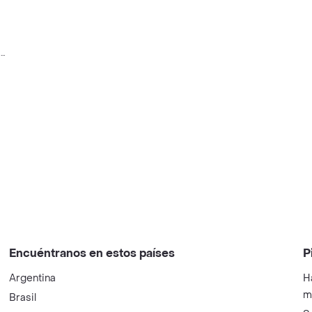
a
Encuéntranos en estos países
P
Argentina
H
m
Brasil