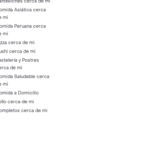
ándwiches cerca de mi
omida Asiática cerca
e mi
omida Peruana cerca
e mi
izza cerca de mi
ushi cerca de mi
astelería y Postres
erca de mi
omida Saludable cerca
e mi
omida a Domicilio
ollo cerca de mi
ompletos cerca de mi