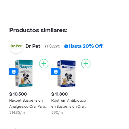
Productos similares:
Dr Pet
Hasta 20% Off
$2290
$ 10.300
$ 11.800
Naxpet Suspensión
Rostrum Antibiótico
Analgésico Oral Para
en Suspensión Oral
Perros y Gatos
514.95/ml
para Mascotas
590/ml