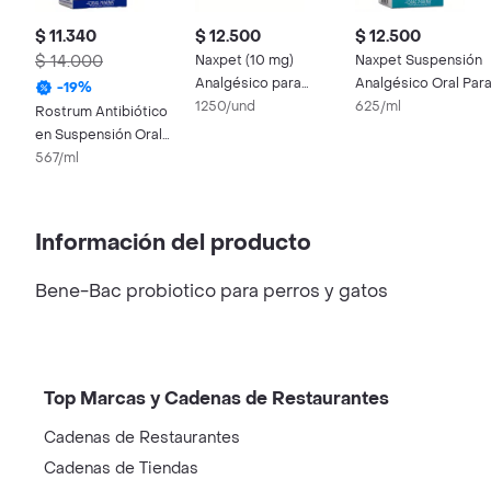
$ 11.340
$ 12.500
$ 12.500
$ 14.000
Naxpet (10 mg)
Naxpet Suspensión
Analgésico para
Analgésico Oral Par
-
19
%
Perros y Gatos
1250/und
Perros y Gatos
625/ml
Rostrum Antibiótico
en Suspensión Oral
para Mascotas
567/ml
Información del producto
Bene-Bac probiotico para perros y gatos
Top Marcas y Cadenas de Restaurantes
Cadenas de Restaurantes
Cadenas de Tiendas