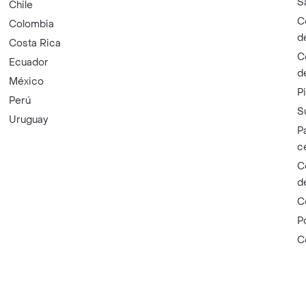
S
Chile
C
Colombia
d
Costa Rica
C
Ecuador
d
México
P
Perú
S
Uruguay
P
c
C
d
C
P
C