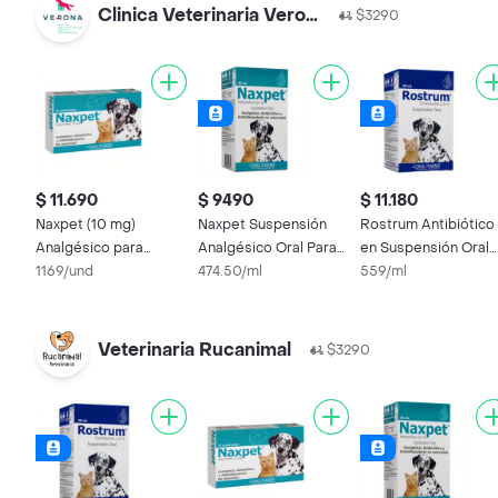
Clinica Veterinaria Verona
$3290
$ 11.690
$ 9490
$ 11.180
Naxpet (10 mg)
Naxpet Suspensión
Rostrum Antibiótico
Analgésico para
Analgésico Oral Para
en Suspensión Oral
Perros y Gatos
1169/und
Perros y Gatos
474.50/ml
para Mascotas
559/ml
Veterinaria Rucanimal
$3290