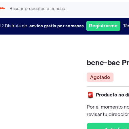
Registrarme
i?
Disfruta de
envíos gratis por semanas
Té
bene-bac Pr
Agotado
Producto no d
Por el momento no
revisar tu direcció