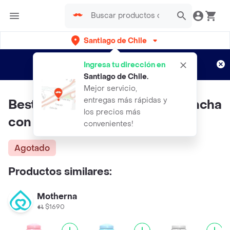
Santiago de Chile
Regístrate
¿Nuevo en Rappi?
y disfruta de
Ingresa tu dirección en
envíos gratis por semanas
Aplican TyC
Santiago de Chile
.
Mejor servicio,
entregas más rápidas y
Best House Mamadera Boca Ancha
los precios más
con Manilla de Animalitos
convenientes!
Agotado
Productos similares:
Motherna
$1690