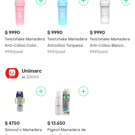
$ 9990
$ 9990
$ 9990
Twistshake Mamadera
Twistshake Mamadera
Twistshake Mamadera
Anti-Cólico Color
Anticólico Turquesa
Anti-Cólico Blanco
Rosa
9990/und
9990/und
260 mL
9990/und
Unimarc
$3090
$ 4750
$ 13.650
Simond´s Mamadera
Pigeon Mamadera de