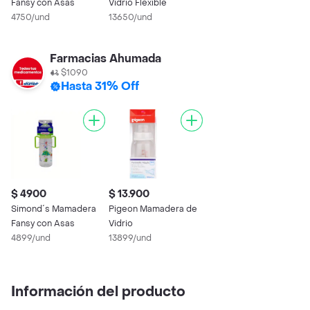
Fansy con Asas
Vidrio Flexible
4750/und
13650/und
Farmacias Ahumada
$1090
Hasta 31% Off
$ 4900
$ 13.900
Simond´s Mamadera
Pigeon Mamadera de
Fansy con Asas
Vidrio
4899/und
13899/und
Información del producto