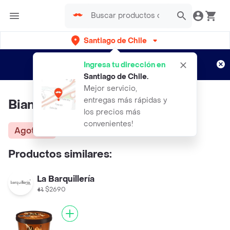
Santiago de Chile
Regístrate
¿Nuevo en Rappi?
y disfruta de
Ingresa tu dirección en
envíos gratis por semanas
Aplican TyC
Santiago de Chile
.
Mejor servicio,
entregas más rápidas y
Bianco Latte Helados
los precios más
convenientes!
Agotado
Productos similares:
La Barquillería
$2690