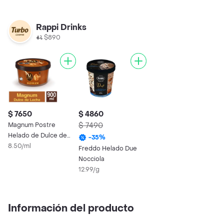
Rappi Drinks
$890
$ 7650
$ 4860
Magnum Postre
$ 7490
Helado de Dulce de
-
35
%
Leche
8.50/ml
Freddo Helado Due
Nocciola
12.99/g
Información del producto