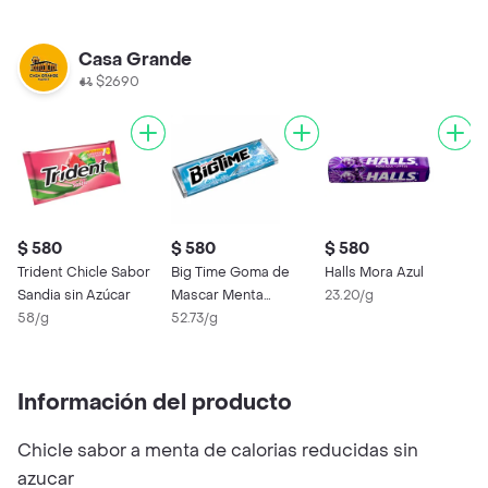
Azúcar
Casa Grande
$2690
$ 580
$ 580
$ 580
Trident Chicle Sabor
Big Time Goma de
Halls Mora Azul
Sandia sin Azúcar
Mascar Menta
23.20/g
58/g
Refrescante sin
52.73/g
Azúcar
Información del producto
Chicle sabor a menta de calorias reducidas sin
azucar