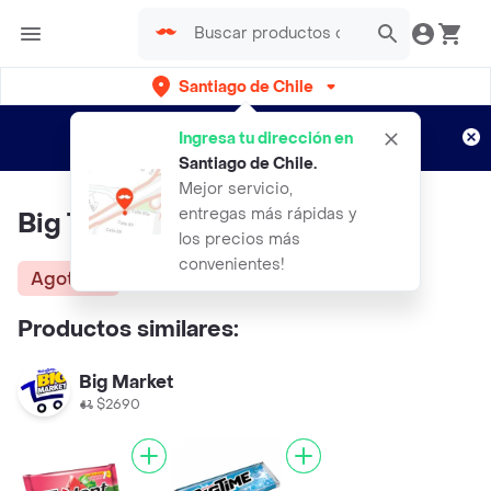
Santiago de Chile
Regístrate
¿Nuevo en Rappi?
y disfruta de
Ingresa tu dirección en
envíos gratis por semanas
Aplican TyC
Santiago de Chile
.
Mejor servicio,
entregas más rápidas y
Big Time Menta 11 G
los precios más
convenientes!
Agotado
Productos similares:
Big Market
$2690