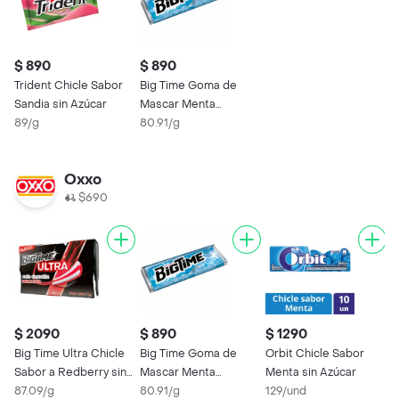
$ 890
$ 890
Trident Chicle Sabor
Big Time Goma de
Sandia sin Azúcar
Mascar Menta
89/g
Refrescante sin
80.91/g
Azúcar
Oxxo
$690
$ 2090
$ 890
$ 1290
Big Time Ultra Chicle
Big Time Goma de
Orbit Chicle Sabor
Sabor a Redberry sin
Mascar Menta
Menta sin Azúcar
Azúcar
87.09/g
Refrescante sin
80.91/g
129/und