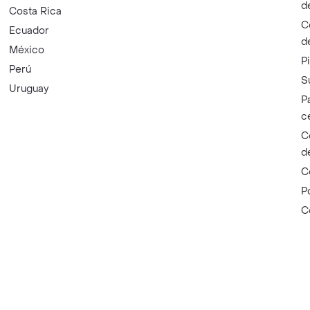
d
Costa Rica
C
Ecuador
d
México
P
Perú
S
Uruguay
P
c
C
d
C
P
C