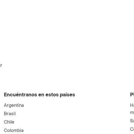
r
Encuéntranos en estos países
P
Argentina
H
m
Brasil
S
Chile
C
Colombia