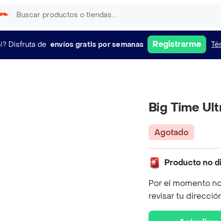
Registrarme
i?
Disfruta de
envíos gratis por semanas
Té
Big Time Ultr
Agotado
Producto no d
Por el momento no
revisar tu direcció