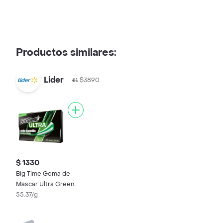
Productos similares:
Lider
$3890
$ 1330
Big Time Goma de
Mascar Ultra Green
Mint
55.37/g