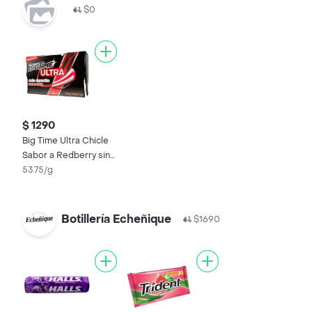
$0
$ 1290
Big Time Ultra Chicle
Sabor a Redberry sin
Azúcar
53.75/g
Botillería Echeñique
$1690