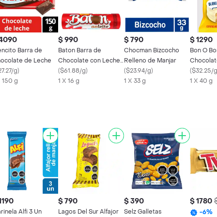
 4090
$ 990
$ 790
$ 1290
encito Barra de
Baton Barra de
Chocman Bizcocho
Bon O Bon
ocolate de Leche
Chocolate con Leche
Relleno de Manjar
Chocolat
7.27/g
)
Tradicional
(
$61.88/g
)
(
$23.94/g
)
(
$32.25/
X 150 g
1 X 16 g
1 X 33 g
1 X 40 g
1190
$ 790
$ 390
$ 1780
rinela Alfi 3 Un
Lagos Del Sur Alfajor
Selz Galletas
-
6
%