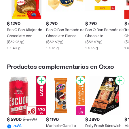
$ 1290
$ 790
$ 790
$
Bon O Bon Alfajor de
Bon O Bon Bombón de
Bon O Bon Bombón de
Tr
Chocolate con
Chocolate Blanco
Chocolate
Ch
Relleno
(
$32.25/g
)
(
$52.67/g
)
(
$52.67/g
)
(
$2
1 X 40 g
1 X 15 g
1 X 15 g
1 
Productos complementarios en Oxxo
$ 5900
$ 6790
$ 1190
$ 3890
$ 
Marinela-Gansito
Daily Fresh Sándwich
Ma
-
13
%