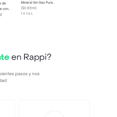
Mineral Sin Gas Pura
a de
Libre de Sodio 1.6 L
(
$0.87/ml
)
e con
1 X 1.6 L
 y Galleta
g
)
ate
en Rappi?
uientes pasos y nos
edad