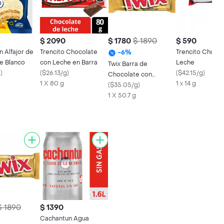
$ 2090
$ 1780
$ 1890
$ 590
 Alfajor de
Trencito Chocolate
Trencito Chocol
-
6
%
e Blanco
con Leche en Barra
Leche
Twix Barra de
g
)
(
$26.13/g
)
(
$42.15/g
)
Chocolate con
1 X 80 g
1 x 14 g
Caramelo y Galleta
(
$35.05/g
)
1 X 50.7 g
$ 1890
$ 1390
Cachantun Agua