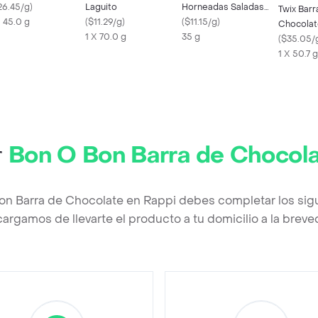
26.45/g
)
Laguito
Horneadas Saladas
Twix Barr
X 45.0 g
(
$11.29/g
)
Sabor Clásico
(
$11.15/g
)
Chocolat
1 X 70.0 g
35 g
Caramelo
(
$35.05/
1 X 50.7 g
r
Bon O Bon Barra de Chocol
on Barra de Chocolate en Rappi debes completar los sig
argamos de llevarte el producto a tu domicilio a la brev