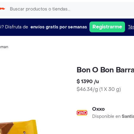
Registrarme
i?
Disfruta de
envíos gratis por semanas
Té
cman
Bon O Bon Barra
$ 1390
/
u
$46.34/g
(
1 X 30 g
)
Oxxo
Disponible en
Santi