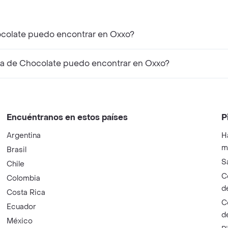
ocolate puedo encontrar en Oxxo?
a de Chocolate puedo encontrar en Oxxo?
Encuéntranos en estos países
P
Argentina
H
m
Brasil
S
Chile
C
Colombia
d
Costa Rica
C
Ecuador
d
México