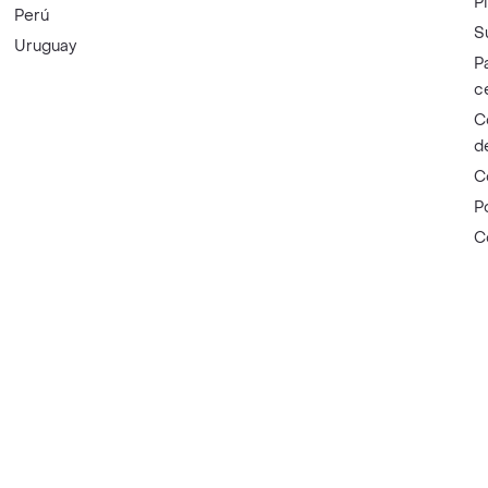
P
Perú
S
Uruguay
P
c
C
d
C
P
C