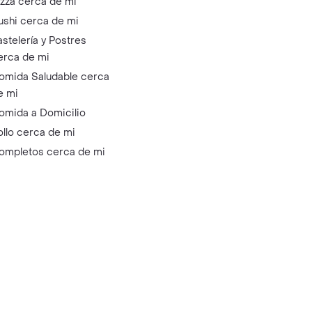
izza cerca de mi
ushi cerca de mi
astelería y Postres
erca de mi
omida Saludable cerca
e mi
omida a Domicilio
ollo cerca de mi
ompletos cerca de mi