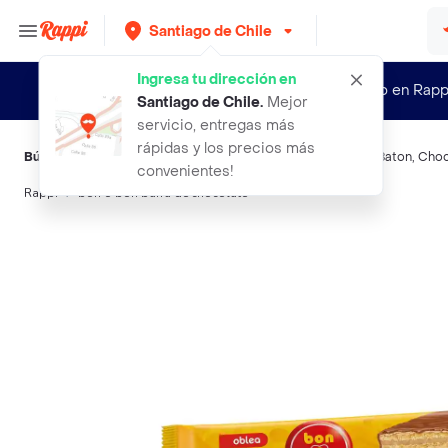
Santiago de Chile
Ingresa tu dirección en
¿Nuevo en Rapp
Santiago de Chile
.
Mejor
servicio, entregas más
rápidas y los precios más
Búsquedas relacionadas:
Chocolates
,
Bon O Bon
,
Trencito
,
Baton
,
Cho
convenientes!
Rappi
bon o bon barra de chocolate