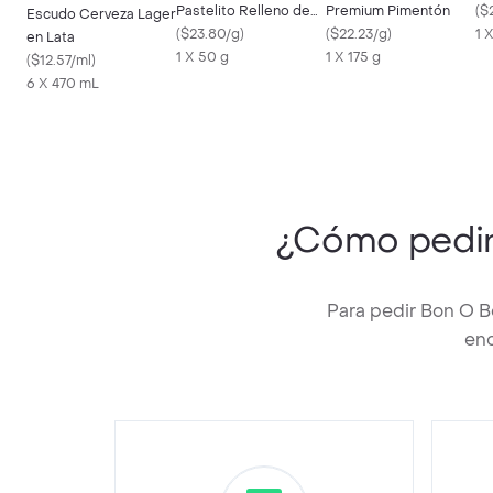
Pastelito Relleno de
Premium Pimentón
(
$
Escudo Cerveza Lager
Vainilla y Fresa
(
$23.80/g
)
(
$22.23/g
)
1 
en Lata
1 X 50 g
1 X 175 g
(
$12.57/ml
)
6 X 470 mL
¿Cómo pedi
Para pedir Bon O B
enc