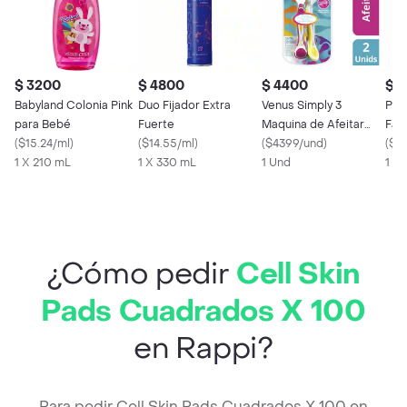
$ 3200
$ 4800
$ 4400
$ 
Babyland Colonia Pink
Duo Fijador Extra
Venus Simply 3
Petr
para Bebé
Fuerte
Maquina de Afeitar
Faci
(
$15.24/ml
)
(
$14.55/ml
)
Desechable 3 Hojas
(
$4399/und
)
Boo
(
$87
1 X 210 mL
1 X 330 mL
Mujer 2
1 Und
1 x 
¿Cómo pedir
Cell Skin
Pads Cuadrados X 100
en Rappi?
Para pedir Cell Skin Pads Cuadrados X 100 en