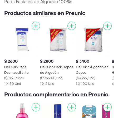
Pads Faciales de Algodón 100%.
Productos similares en Preunic
$ 2600
$ 2800
$ 3400
$ 
Cell Skin Pads
Cell Skin Pack Copos
Cell Skin Algodón en
Bioc
Desmaquillante
de Algodón
Copos
Húm
(
$51.98/und
)
(
$1399.50/und
)
(
$33.99/und
)
Adu
(
$3
1 X 50 Und
1 X 2 Und
1 X 100 Und
64 
Productos complementarios en Preunic