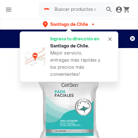
Santiago de Chile
Regístrate
¿Nuevo en Rappi?
y disfruta de
Ingresa tu dirección en
envíos gratis por semanas
Aplican TyC
Santiago de Chile
.
Mejor servicio,
entregas más rápidas y
los precios más
convenientes!