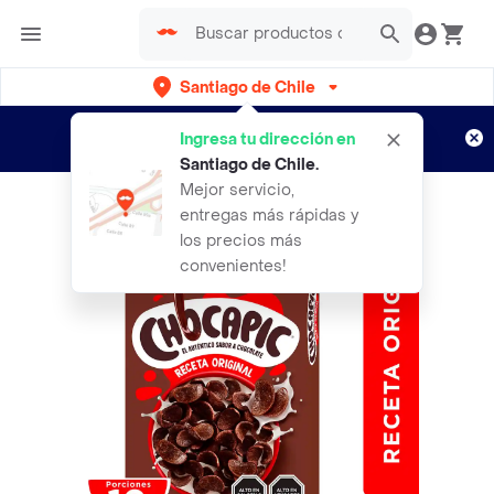
Santiago de Chile
Regístrate
¿Nuevo en Rappi?
y disfruta de
Ingresa tu dirección en
envíos gratis por semanas
Aplican TyC
Santiago de Chile
.
Mejor servicio,
entregas más rápidas y
los precios más
convenientes!