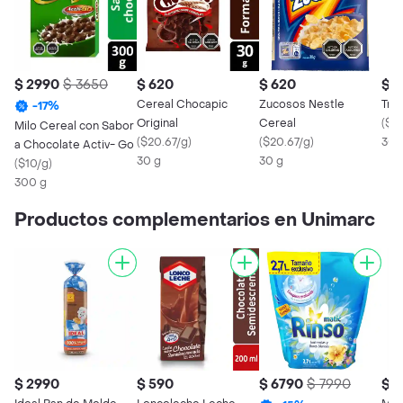
$ 2990
$ 3650
$ 620
$ 620
$ 6
Cereal Chocapic
Zucosos Nestle
Trix
-
17
%
Original
Cereal
(
$22
Milo Cereal con Sabor
(
$20.67/g
)
(
$20.67/g
)
30 
a Chocolate Activ- Go
30 g
30 g
(
$10/g
)
300 g
Productos complementarios en Unimarc
$ 2990
$ 590
$ 6790
$ 7990
$ 