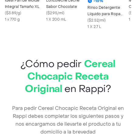
Ideal Pan de Molde
Loncoleche Leche
Miz
-
15
%
Integral Tamaño XL
Sabor Chocolate
Con
Rinso Detergente
(
$3.89/g
)
(
$2.95/ml
)
(
$31
Líquido para Ropa
1 x 770 g
1 X 200 mL
1 x 
Aroma a Hortensias y
(
$2.52/ml
)
Flores Blancas
1 X 2.7 L
¿Cómo pedir
Cereal
Chocapic Receta
Original
en Rappi?
Para pedir Cereal Chocapic Receta Original en
Rappi debes completar los siguientes pasos y
nos encargamos de llevarte el producto a tu
domicilio a la brevedad