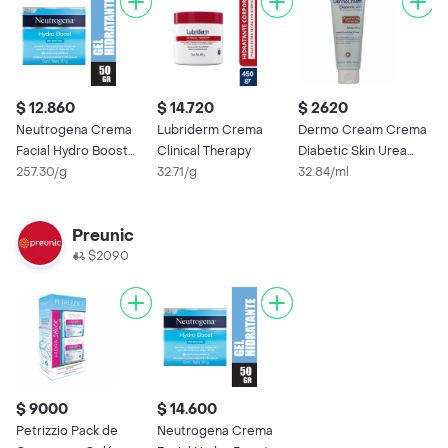
$ 12.860
$ 14.720
$ 2620
Neutrogena Crema
Lubriderm Crema
Dermo Cream Crema
Facial Hydro Boost
Clinical Therapy
Diabetic Skin Urea
Water
257.30/g
32.71/g
10%
32.84/ml
Preunic
$2090
$ 9000
$ 14.600
Petrizzio Pack de
Neutrogena Crema