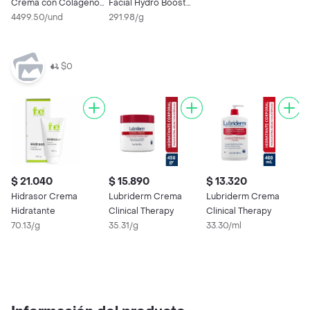
Crema con Colágeno
Facial Hydro Boost
y Omega + Crema
4499.50/und
Water
291.98/g
Nutrición
$0
$ 21.040
$ 15.890
$ 13.320
$
Hidrasor Crema
Lubriderm Crema
Lubriderm Crema
$
Hidratante
Clinical Therapy
Clinical Therapy
70.13/g
35.31/g
33.30/ml
E
H
7