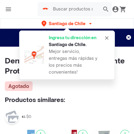
Santiago de Chile
Regístrate
¿Nuevo en Rappi?
y disfruta de
Ingresa tu dirección en
envíos gratis por semanas
Aplican TyC
Santiago de Chile
.
Mejor servicio,
entregas más rápidas y
Dermo Cream Crema Reafirmante
los precios más
Protein Q10
convenientes!
Agotado
Productos similares:
$0