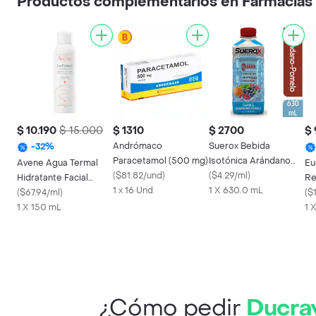
Productos complementarios en Farmacia
$ 10.190
$ 15.000
$ 1310
$ 2700
$
Andrómaco
Suerox Bebida
-
32
%
Paracetamol (500 mg)
Isotónica Arándano
Avene Agua Termal
Eu
(
$81.82/und
)
Pomelo 630 mL
(
$4.29/ml
)
Hidratante Facial
Re
1 x 16 Und
1 X 630.0 mL
Aerosol
(
$67.94/ml
)
(
$
1 X 150 mL
1 
¿Cómo pedir
Ducray