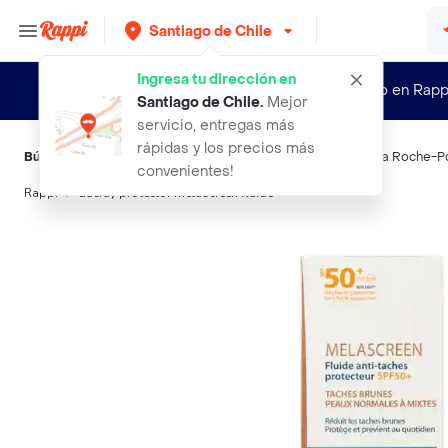
Santiago de Chile
Ingresa tu dirección en
¿Nuevo en Rapp
Santiago de Chile
.
Mejor
servicio, entregas más
rápidas y los precios más
Búsquedas relacionadas:
Protectores solares corporales
,
La Roche-P
convenientes!
Rappi
ducray protector melascreen fluido