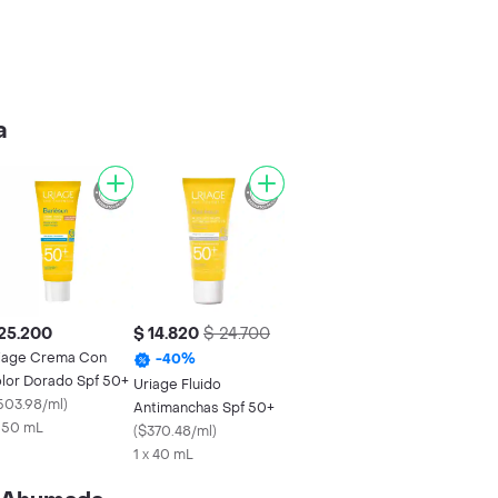
a
25.200
$ 14.820
$ 24.700
iage Crema Con
-
40
%
lor Dorado Spf 50+
Uriage Fluido
503.98/ml
)
Antimanchas Spf 50+
x 50 mL
(
$370.48/ml
)
1 x 40 mL