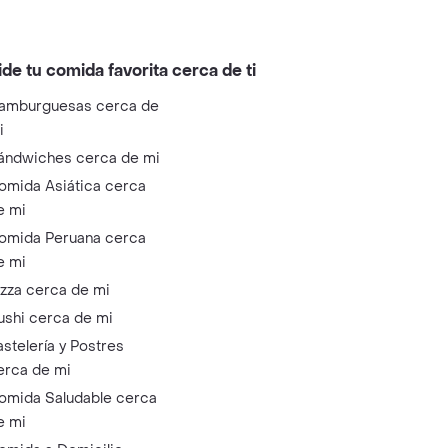
ide tu comida favorita cerca de ti
amburguesas cerca de
i
ándwiches cerca de mi
omida Asiática cerca
e mi
omida Peruana cerca
e mi
izza cerca de mi
ushi cerca de mi
astelería y Postres
erca de mi
omida Saludable cerca
e mi