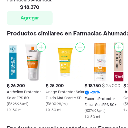
$ 18.370
Agregar
Productos similares en Farmacias Ahumad
$ 26.200
$ 25.200
$ 18.750
$ 25.000
$ 
Anthelios Protector
Uriage Protector Solar
Ur
-
25
%
Solar FPS 50+
Fluido Matificante SPF
Co
Eucerin Protector
(
$523.98/ml
)
50
(
$503.98/ml
)
(
$
Facial Sun FPS 50+
1 X 50 mL
1 X 50 mL
1 
(
$374.98/ml
)
1 X 50 mL