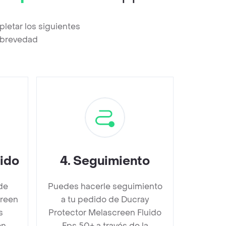
letar los siguientes
a brevedad
dido
4
.
Seguimiento
de
Puedes hacerle seguimiento
creen
a tu pedido de Ducray
s
Protector Melascreen Fluido
n,
Fps 50+ a través de la