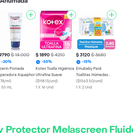
s Ahumada
 9790
$ 14.000
$ 1890
$ 4210
$ 3120
$ 3680
-
30
%
-
55
%
-
15
%
cerin Pomada
Kotex Toalla Higiénica
Emubaby Pack
paradora Aquaphor
Ultrafina Suave
Toallitas Húmedas
178/ml
)
(
$118.13/und
)
Limpieza Profunda
(
$1563.50/und
)
X 55 mL
1 X 16 Und
1 X 2 Und
 Protector Melascreen Fluid