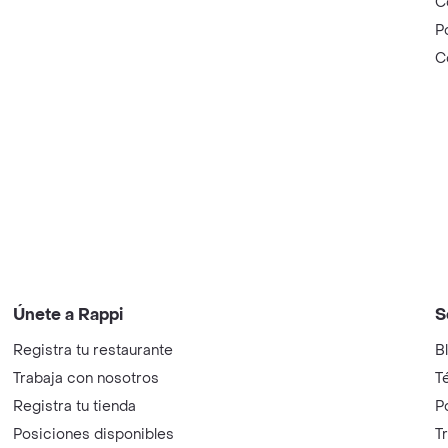
C
P
C
Únete a Rappi
S
Registra tu restaurante
B
Trabaja con nosotros
T
Registra tu tienda
P
Posiciones disponibles
T