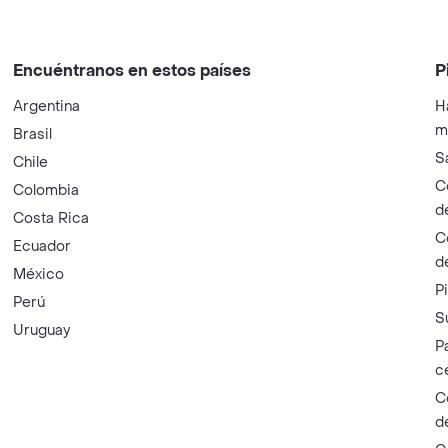
Encuéntranos en estos países
P
Argentina
H
m
Brasil
S
Chile
C
Colombia
d
Costa Rica
C
Ecuador
d
México
P
Perú
S
Uruguay
P
c
C
d