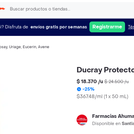
Registrarme
i?
Disfruta de
envíos gratis por semanas
Té
osay
,
Uriage
,
Eucerin
,
Avene
Ducray Protecto
$ 18.370
/
u
$ 24.500
/
u
-
25
%
$367.48/ml
(
1 x 50 mL
)
Farmacias Ahum
Disponible en
Santi