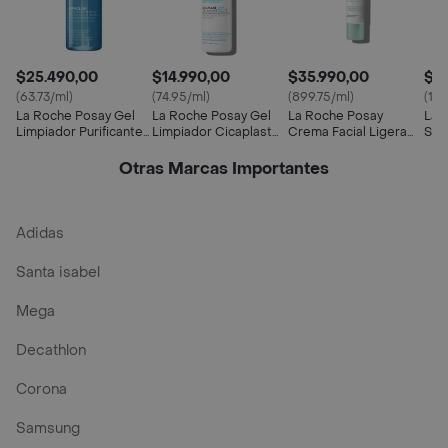
$25.490,00
$14.990,00
$35.990,00
$4
(63.73/ml)
(74.95/ml)
(899.75/ml)
(149
La Roche Posay Gel
La Roche Posay Gel
La Roche Posay
La 
Limpiador Purificante
Limpiador Cicaplast
Crema Facial Ligera
Ser
Effaclar
Lavant B5
Hidratante ha Uv Spf
Mel
25 Light
Otras Marcas Importantes
Adidas
Santa isabel
Mega
Decathlon
Corona
Samsung