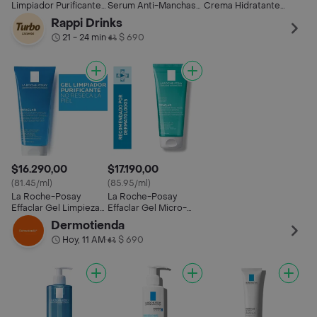
Hid
Limpiador Purificante
Serum Anti-Manchas
Crema Hidratante
Reg
Effaclar
Melab3
Toleriane Lergo
Rappi Drinks
21 - 24 min
$ 690
•
$16.290,00
$17.190,00
(81.45/ml)
(85.95/ml)
La Roche-Posay
La Roche-Posay
Effaclar Gel Limpieza
Effaclar Gel Micro-
Rostro para Pieles
exfoliante Limpieza
Dermotienda
Grasas
Purificante
Hoy, 11 AM
$ 690
•