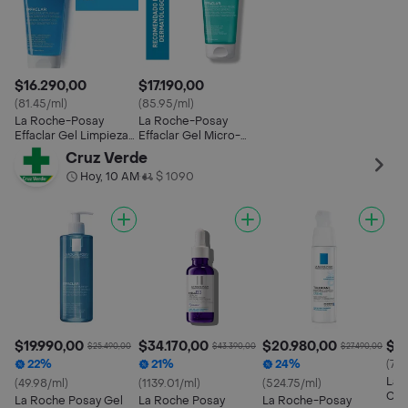
$16.290,00
$17.190,00
(81.45/ml)
(85.95/ml)
La Roche-Posay
La Roche-Posay
Effaclar Gel Limpieza
Effaclar Gel Micro-
Rostro para Pieles
exfoliante Limpieza
Cruz Verde
Grasas
Purificante
Hoy, 10 AM
$ 1090
•
$19.990,00
$34.170,00
$20.980,00
$29
$25.490,00
$43.390,00
$27.490,00
22%
21%
24%
(749
La 
(49.98/ml)
(1139.01/ml)
(524.75/ml)
Cre
La Roche Posay Gel
La Roche Posay
La Roche-Posay