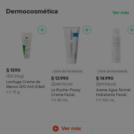
Dermocosmética
Ver más
$ 1590
Libre de Parabenos
Libre de Parabenos
($21.20/g)
$ 13.990
$ 14.990
Lechuga Crema de
($349.75/ml)
($99.94/ml)
Manos Q10 Anti Edad
La Roche-Posay
Avene Agua Termal
1 X 75 g
Crema Facial
Hidratante Facial
Cicaplast Buame B5 +
Aerosol
1 X 40 mL
1 X 150 mL
Ver más