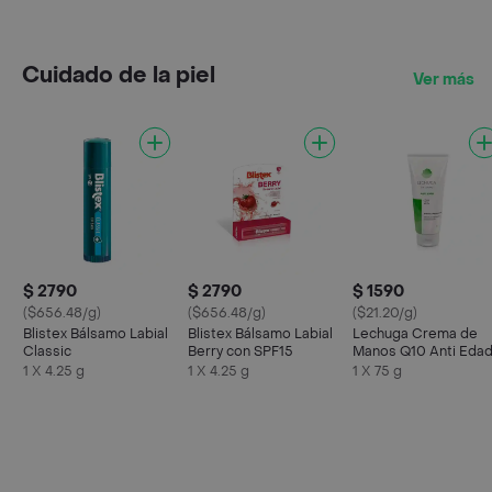
Cuidado de la piel
Ver más
$ 2790
$ 2790
$ 1590
($656.48/g)
($656.48/g)
($21.20/g)
Blistex Bálsamo Labial
Blistex Bálsamo Labial
Lechuga Crema de
Classic
Berry con SPF15
Manos Q10 Anti Eda
1 X 4.25 g
1 X 4.25 g
1 X 75 g