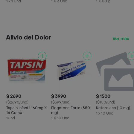
Sensible Nuda de
Leche
1 x 1 Und
1 X 3 Und
1 X 50 g
Látex Lubricados
Alivio del Dolor
Ver más
$ 2690
$ 3990
$ 1500
($2690/und)
($399/und)
($150/und)
Tapsin Infantil 160mg X
Flogotone Forte (550
Ketorolaco (10 mg)
16 Comp
mg)
1 x 10 Und
1Und
1 X 10 Und