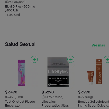
($254.85/und)
Elcal D Plus (500 mg
/400 U.I)
1 x 60 Und
Salud Sexual
Ver más
$ 3490
$ 3290
$ 3990
($3490/und)
($1096.67/und)
($79.80/g)
Test Onetest Plusde
Lifestyles
Bentley Gel Lubrican
Embarazo
Preservativo Ultra
Intimo Sabor Dulce d