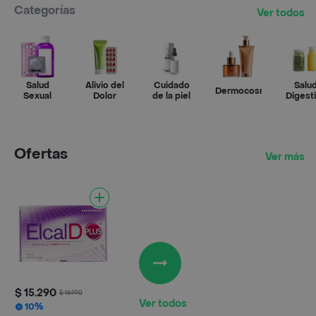
Categorías
Ver todos
Salud
Alivio del
Cuidado
Salu
Dermocosmética
Sexual
Dolor
de la piel
Digest
Ofertas
Ver más
$ 15.290
$ 16.990
Ver todos
10%