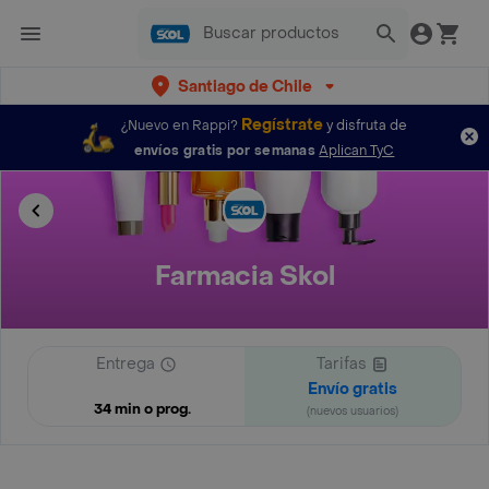
Santiago de Chile
Regístrate
¿Nuevo en Rappi?
y disfruta de
envíos gratis por semanas
Aplican TyC
Farmacia Skol
Entrega
Tarifas
Envío gratis
34 min o prog.
(nuevos usuarios)