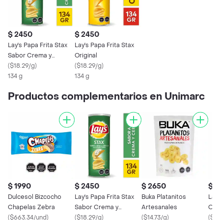
$ 2450
$ 2450
Lay's Papa Frita Stax
Lay's Papa Frita Stax
Sabor Crema y
Original
Cebolla
(
$18.29/g
)
(
$18.29/g
)
134 g
134 g
Productos complementarios en Unimarc
$ 1990
$ 2450
$ 2650
$ 
Dulcesol Bizcocho
Lay's Papa Frita Stax
Buka Platanitos
Lay'
Chapelas Zebra
Sabor Crema y
Artesanales
Orig
(
$663.34/und
)
Cebolla
(
$18.29/g
)
(
$14.73/g
)
(
$18