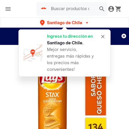
Santiago de Chile
Regístrate
¿Nuevo en Rappi?
y disfruta de
Ingresa tu dirección en
envíos gratis por semanas
Aplican TyC
Santiago de Chile
.
Mejor servicio,
entregas más rápidas y
los precios más
convenientes!