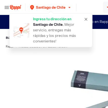
Santiago de Chile
Ingresa tu dirección en
¿Nuevo en Rapp
Santiago de Chile
.
Mejor
servicio, entregas más
rápidas y los precios más
Búsquedas relacionadas:
Chocolates
,
Varsovienne
convenientes!
Rappi
macizo seleccion sin azucar varsovi