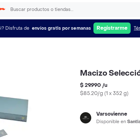
Registrarme
i?
Disfruta de
envíos gratis por semanas
Té
Macizo Selecció
$ 29.990
/
u
$85.20/g
(
1 x 352 g
)
Varsovienne
Disponible en
Santi