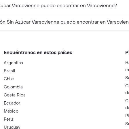
zúcar Varsovienne puedo encontrar en Varsovienne?
n Sin Azúcar Varsovienne puedo encontrar en Varsovie
Encuéntranos en estos países
P
Argentina
H
m
Brasil
S
Chile
C
Colombia
d
Costa Rica
C
Ecuador
d
México
P
Perú
S
Uruguay