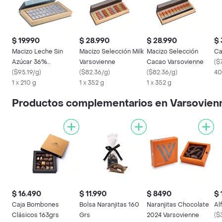
$ 19.990
$ 28.990
$ 28.990
$ 
Macizo Leche Sin
Macizo Selección Milk
Macizo Selección
Ca
Azúcar 36%
Varsovienne
Cacao Varsovienne
(
$
Varsovienne
(
$95.19/g
)
(
$82.36/g
)
(
$82.36/g
)
4
1 x 210 g
1 x 352 g
1 x 352 g
Productos complementarios en Varsovien
$ 16.490
$ 11.990
$ 8490
$ 
Caja Bombones
Bolsa Naranjitas 160
Naranjitas Chocolate
Al
Clásicos 163grs
Grs
2024 Varsovienne
(
$