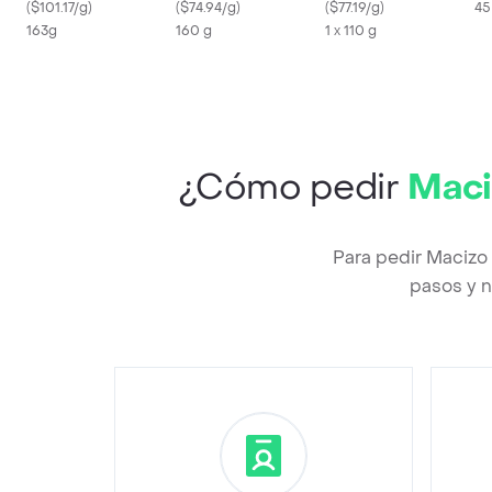
(
$101.17/g
)
(
$74.94/g
)
(
$77.19/g
)
45
163g
160 g
1 x 110 g
¿Cómo pedir
Maci
Para pedir Macizo
pasos y n