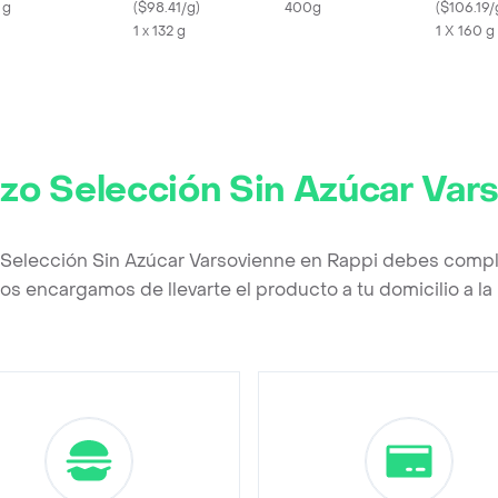
 g
(
$98.41/g
)
400g
sin Azúca
(
$106.19/
1 x 132 g
1 X 160 g
zo Selección Sin Azúcar Var
 Selección Sin Azúcar Varsovienne en Rappi debes comple
os encargamos de llevarte el producto a tu domicilio a l