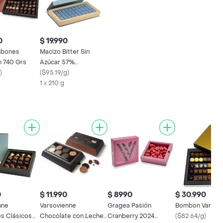
0
$ 19.990
mbones
Macizo Bitter Sin
n 740 Grs
Azúcar 57%
)
Varsovienne
(
$95.19/g
)
1 x 210 g
0
$ 11.990
$ 8990
$ 30.990
nne
Varsovienne
Gragea Pasión
Bombon Varsov
s Clásicos
Chocolate con Leche
Cranberry 2024
(
$82.64/g
)