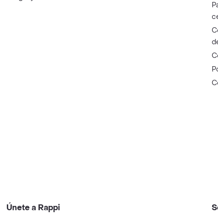
P
c
C
d
C
P
C
Únete a Rappi
S