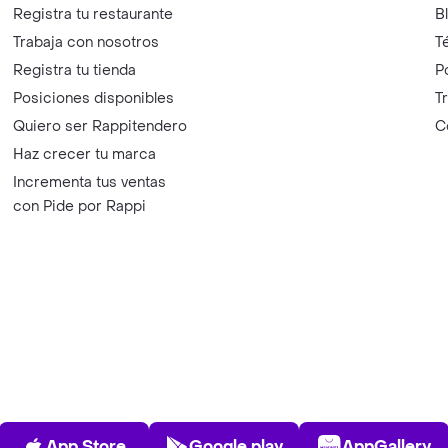
Registra tu restaurante
B
Trabaja con nosotros
T
Registra tu tienda
P
Posiciones disponibles
T
Quiero ser Rappitendero
C
Haz crecer tu marca
Incrementa tus ventas
con Pide por Rappi
App Store
Play Store
AppGalle
App Store
Google play
AppGallery