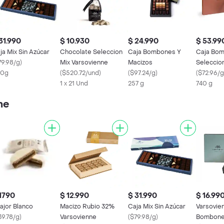
31.990
$ 10.930
$ 24.990
$ 53.99
ja Mix Sin Azúcar
Chocolate Seleccion
Caja Bombones Y
Caja Bo
79.98/g
)
Mix Varsovienne
Macizos
Seleccio
00g
(
$520.72/und
)
(
$97.24/g
)
(
$72.96/g
1 x 21 Und
257 g
740 g
ne
1790
$ 12.990
$ 31.990
$ 16.99
fajor Blanco
Macizo Rubio 32%
Caja Mix Sin Azúcar
Varsovie
39.78/g
)
Varsovienne
(
$79.98/g
)
Bombone