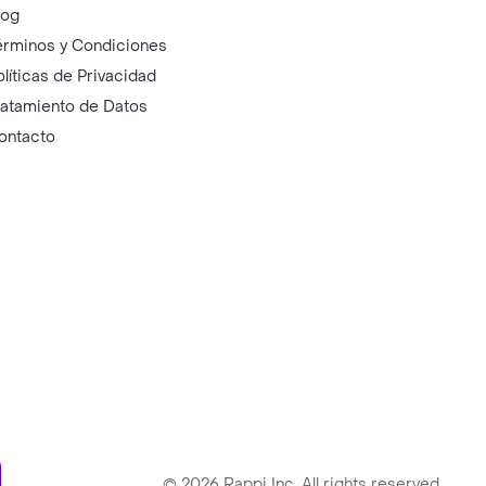
log
érminos y Condiciones
olíticas de Privacidad
ratamiento de Datos
ontacto
ry
©
2026
Rappi Inc. All rights reserved.