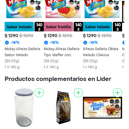
$ 1290
$ 1590
$ 1290
$ 1590
$ 1290
$ 1590
$ 1
-
18
%
-
18
%
-
18
%
Mckay Alteza Galleta
Mckay Alteza Galleta
Alteza Galleta Oblea
Mck
Sabor Helado
Tipo Waffer con
Helado Clásica
Choc
(
$9.27/g
)
Relleno de Crema
(
$9.27/g
)
(
$9.27/g
)
(
$9.
1 X 140 g
Sabor a Frutilla
1 X 140 g
1 x 140 g
1 x 
Productos complementarios en Lider