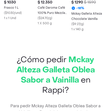
$ 1030
$ 12.350
$ 1290
$ 1590
Frasco 1 L
Café Daroma Café
-
18
%
(
$1030/und
)
100% Puro Mezcla
Mckay Galleta Alteza
1 x 1 Und
Excelso
(
$24.70/g
)
Chocolate Vainilla
1 X 500 g
(
$9.27/g
)
1 x 140 g
¿Cómo pedir
Mckay
Alteza Galleta Oblea
Sabor a Vainilla
en
Rappi?
Para pedir Mckay Alteza Galleta Oblea Sabor a