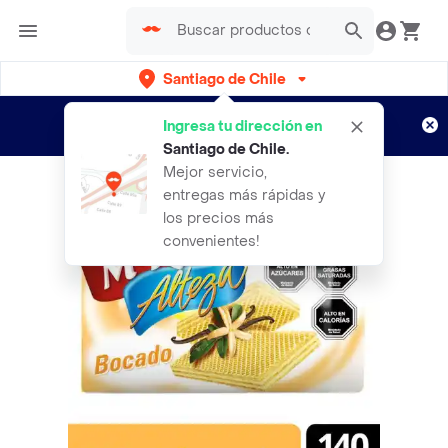
Santiago de Chile
Regístrate
¿Nuevo en Rappi?
y disfruta de
Ingresa tu dirección en
envíos gratis por semanas
Aplican TyC
Santiago de Chile
.
Mejor servicio,
entregas más rápidas y
los precios más
convenientes!